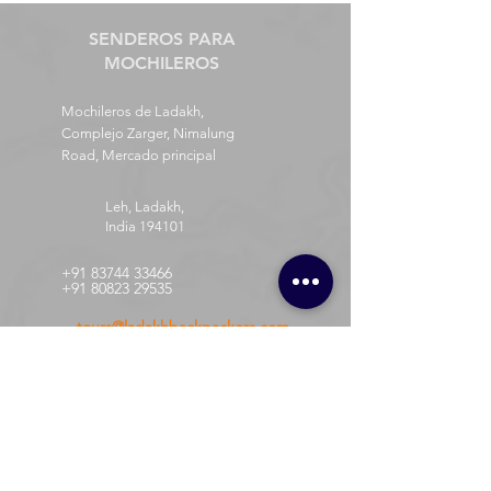
SENDEROS PARA
MOCHILEROS
Mochileros de Ladakh,
Complejo Zarger, Nimalung
Road, Mercado principal
Leh, Ladakh,
India 194101
+91 83744 33466
+91 80823 29535
tours@ladakhbackpackers.com