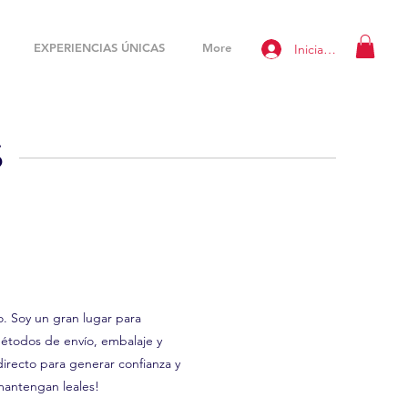
EXPERIENCIAS ÚNICAS
More
Iniciar sesión
S
o. Soy un gran lugar para
 métodos de envío, embalaje y
directo para generar confianza y
mantengan leales!