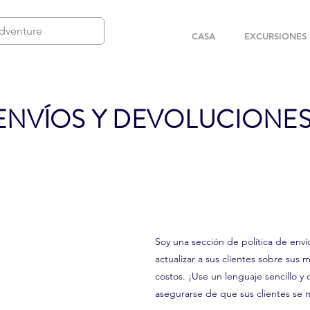
CASA
EXCURSIONES
ENVÍOS Y DEVOLUCIONE
Soy una sección de política de enví
actualizar a sus clientes sobre sus
costos. ¡Use un lenguaje sencillo y 
asegurarse de que sus clientes se 