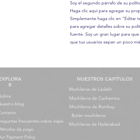
Soy el segundo párrafo de su polít
Haga clic aquí para agregar su propi
Simplemente haga clic en "Editar t
para agregar detalles sobre su polít
fuente. Soy un gran lugar para que 
que tus usuarios sepan un poco más
EXPLORA
NUESTROS CAPÍTULOS
R
Mochileros de Ladakh
Sobre
Mochileros de Cachemira
uestro blog
Mochileros de Bombay
Contacto
Bután mochileros
reguntas frecuentes sobre viajes
Mochileros de Hyderabad
Métodos de pago
ur Payment Policy