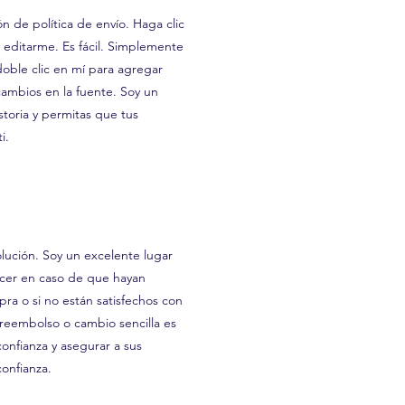
n de política de envío. Haga clic
 editarme. Es fácil. Simplemente
doble clic en mí para agregar
 cambios en la fuente. Soy un
toria y permitas que tus
i.
lución. Soy un excelente lugar
acer en caso de que hayan
a o si no están satisfechos con
 reembolso o cambio sencilla es
nfianza y asegurar a sus
onfianza.